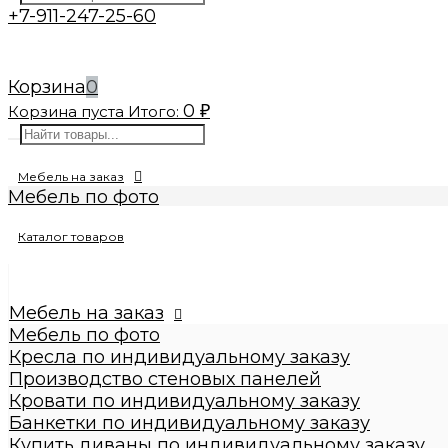
+7-911-247-25-60
Корзина
0
0
Корзина пуста
Итого:
₽
Мебель на заказ
Мебель по фото
Изготовление реплик мебели
Каталог товаров
Кресла по индивидуальному заказу
Производство стеновых панелей
Кровати по индивидуальному заказу
Банкетки по индивидуальному заказу
Мебель на заказ
Купить диваны по индивидуальному заказу
Мебель по фото
Стулья по индивидуальному заказу
Кресла по индивидуальному заказу
Пуфы по индивидуальному заказу
Производство стеновых панелей
Пуфы
Кровати по индивидуальному заказу
Круглые пуфы
Банкетки по индивидуальному заказу
Большие 60x60x50см
Купить диваны по индивидуальному заказу