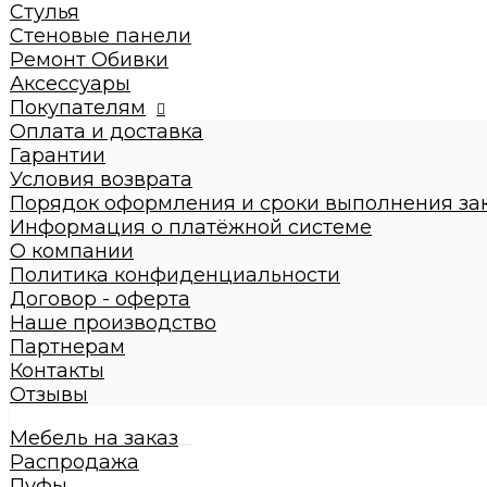
Кровати взрослые
Стулья
Стулья
Стеновые панели
Стеновые панели
Ремонт Обивки
Ремонт Обивки
Аксессуары
Галерея
Покупателям
Оплата и доставка
Гарантии
Условия возврата
Порядок оформления и сроки выполнения за
Информация о платёжной системе
О компании
Политика конфиденциальности
Договор - оферта
Наше производство
Партнерам
Контакты
Отзывы
Мебель на заказ
Распродажа
Пуфы