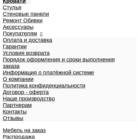
Кровати
Модульные диваны
Стулья
Для коммерческих и больших пространств
Стеновые панели
Кровати
Ремонт Обивки
Детские кровати
Аксессуары
Кровати взрослые
Покупателям
Стулья
Оплата и доставка
Стеновые панели
Гарантии
Ремонт Обивки
Условия возврата
Галерея
Порядок оформления и сроки выполнения
заказа
Информация о платёжной системе
О компании
Политика конфиденциальности
Договор - оферта
Наше производство
Партнерам
Контакты
Отзывы
Мебель на заказ
Распродажа