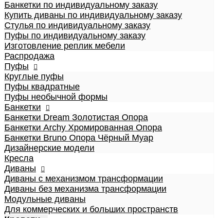
Банкетки по индивидуальному заказу
Пуфы по индивидуальному заказу
Купить диваны по индивидуальному заказу
Пуфы
Стулья по индивидуальному заказу
Круглые пуфы
Пуфы по индивидуальному заказу
Большие 60x60x50см
Изготовление реплик мебели
Средние 43x43x45см
Распродажа
Малые круглые 35x35x42см
Пуфы
Пуфы квадратные
Круглые пуфы
Dream
Пуфы квадратные
Archy
Пуфы необычной формы
Другие модели (с принтом, букле,
Банкетки
антивандальные, кожзам и т.п.)
Банкетки Dream Золотистая Опора
Пуфы необычной формы
Банкетки Archy Хромированная Опора
Банкетки
Банкетки Bruno Опора Чёрный Муар
Банкетки Dream Золотистая Опора
Дизайнерские модели
Банкетки Archy Хромированная Опора
Кресла
Банкетки Bruno Опора Чёрный Муар
Диваны
Дизайнерские модели
Диваны с механизмом трансформации
Кресла
Диваны без механизма трансформации
Диваны
Модульные диваны
Диваны с механизмом трансформации
Для коммерческих и больших пространств
Диваны без механизма трансформации