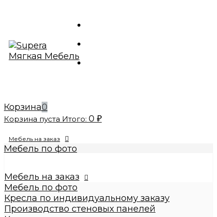
Корзина
0
0
Корзина пуста
Итого:
₽
Мебель на заказ
Мебель по фото
Изготовление реплик мебели
Кресла по индивидуальному заказу
Мебель на заказ
Производство стеновых панелей
Мебель по фото
Кровати по индивидуальному заказу
Кресла по индивидуальному заказу
Банкетки по индивидуальному заказу
Производство стеновых панелей
Купить диваны по индивидуальному заказу