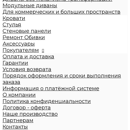
Диваны с механизмом трансформации
Модульные диваны
Диваны без механизма трансформации
Для коммерческих и больших пространств
Модульные диваны
Кровати
Для коммерческих и больших пространств
Стулья
Кровати
Стеновые панели
Детские кровати
Ремонт Обивки
Кровати взрослые
Аксессуары
Стулья
Покупателям
Стеновые панели
Оплата и доставка
Ремонт Обивки
Гарантии
Галерея
Условия возврата
Порядок оформления и сроки выполнения
заказа
Информация о платёжной системе
О компании
Политика конфиденциальности
Договор - оферта
Наше производство
Партнерам
Контакты