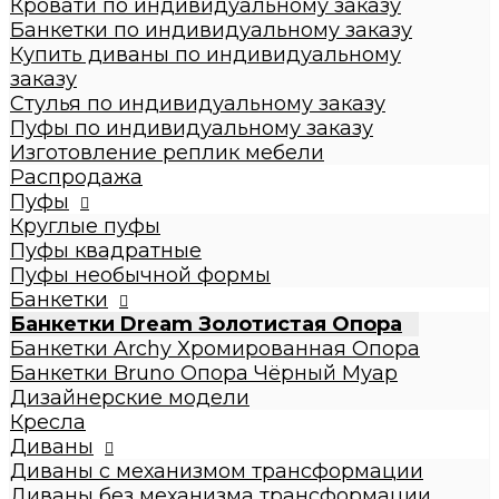
Кровати по индивидуальному заказу
Стулья по индивидуальному заказу
Банкетки по индивидуальному заказу
Пуфы по индивидуальному заказу
Купить диваны по индивидуальному
Пуфы
заказу
Круглые пуфы
Стулья по индивидуальному заказу
Большие 60x60x50см
Пуфы по индивидуальному заказу
Средние 43x43x45см
Изготовление реплик мебели
Малые круглые 35x35x42см
Распродажа
Пуфы квадратные
Пуфы
Dream
Круглые пуфы
Archy
Пуфы квадратные
Другие модели (с принтом, букле,
Пуфы необычной формы
антивандальные, кожзам и т.п.)
Банкетки
Пуфы необычной формы
Банкетки Dream Золотистая Опора
Банкетки
Банкетки Archy Хромированная Опора
Банкетки Dream Золотистая Опора
Банкетки Bruno Опора Чёрный Муар
Банкетки Archy Хромированная Опора
Дизайнерские модели
Банкетки Bruno Опора Чёрный Муар
Кресла
Дизайнерские модели
Диваны
Кресла
Диваны с механизмом трансформации
Диваны
Диваны без механизма трансформации