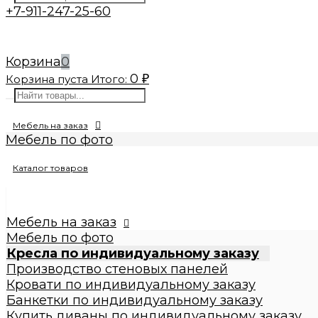
+7-911-247-25-60
Корзина
0
0
Корзина пуста
Итого:
₽
Мебель на заказ
Мебель по фото
Изготовление реплик мебели
Каталог товаров
Кресла по индивидуальному заказу
Производство стеновых панелей
Кровати по индивидуальному заказу
Банкетки по индивидуальному заказу
Мебель на заказ
Купить диваны по индивидуальному заказу
Мебель по фото
Стулья по индивидуальному заказу
Кресла по индивидуальному заказу
Пуфы по индивидуальному заказу
Производство стеновых панелей
Пуфы
Кровати по индивидуальному заказу
Круглые пуфы
Банкетки по индивидуальному заказу
Большие 60x60x50см
Купить диваны по индивидуальному заказу