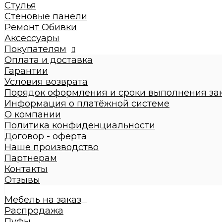
Кровати взрослые
Стулья
Стулья
Стеновые панели
Стеновые панели
Ремонт Обивки
Ремонт Обивки
Аксессуары
Галерея
Покупателям
Оплата и доставка
Гарантии
Условия возврата
Порядок оформления и сроки выполнения за
Информация о платёжной системе
О компании
Политика конфиденциальности
Договор - оферта
Наше производство
Партнерам
Контакты
Отзывы
Мебель на заказ
Распродажа
Пуфы