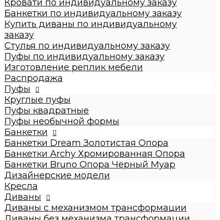
Кровати по индивидуальному заказу
Стулья по индивидуальному заказу
Банкетки по индивидуальному заказу
Пуфы по индивидуальному заказу
Купить диваны по индивидуальному
Пуфы
заказу
Круглые пуфы
Стулья по индивидуальному заказу
Большие 60x60x50см
Пуфы по индивидуальному заказу
Средние 43x43x45см
Изготовление реплик мебели
Малые круглые 35x35x42см
Распродажа
Пуфы квадратные
Пуфы
Dream
Круглые пуфы
Archy
Пуфы квадратные
Другие модели (с принтом, букле,
Пуфы необычной формы
антивандальные, кожзам и т.п.)
Банкетки
Пуфы необычной формы
Банкетки Dream Золотистая Опора
Банкетки
Банкетки Archy Хромированная Опора
Банкетки Dream Золотистая Опора
Банкетки Bruno Опора Чёрный Муар
Банкетки Archy Хромированная Опора
Дизайнерские модели
Банкетки Bruno Опора Чёрный Муар
Кресла
Дизайнерские модели
Диваны
Кресла
Диваны с механизмом трансформации
Диваны
Диваны без механизма трансформации