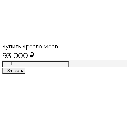
Купить Кресло Moon
93 000
₽
Заказать
Премиум качество
Лучшие материалы, современные
технологии, приятный сервис
Собственное производство
Лучшие цены в премиум сегменте