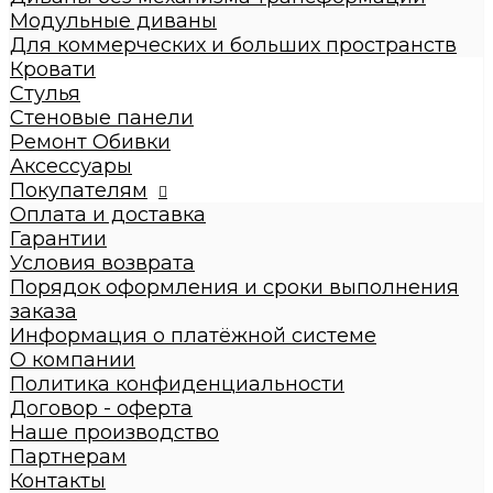
Диваны с механизмом трансформации
Модульные диваны
Диваны без механизма трансформации
Для коммерческих и больших пространств
Модульные диваны
Кровати
Для коммерческих и больших пространств
Стулья
Кровати
Стеновые панели
Детские кровати
Ремонт Обивки
Кровати взрослые
Аксессуары
Стулья
Покупателям
Стеновые панели
Оплата и доставка
Ремонт Обивки
Гарантии
Галерея
Условия возврата
Порядок оформления и сроки выполнения
заказа
Информация о платёжной системе
О компании
Политика конфиденциальности
Договор - оферта
Наше производство
Партнерам
Контакты