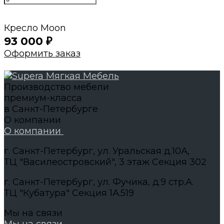
Кресло Moon
93 000
₽
Оформить заказ
Производство мебели
премиум-класса
в Санкт-Петербурге
О компании
О компании
г. Санкт-Петербург, ул. Уральская д.10А,
ТЦ "Василеостровский", 3 этаж Секция 302
г. Санкт-Петербург, ул. Фучика, д.9 стр.А.
ТЦ "Кубатура" Секция 1А.519
Мы на связи