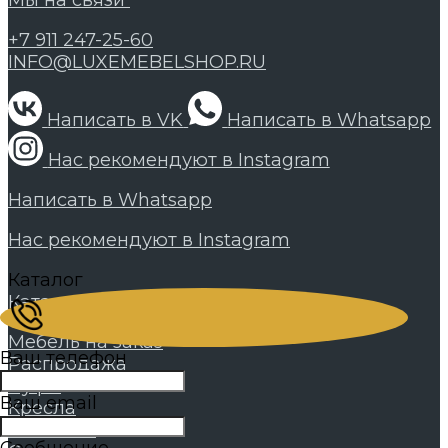
Мы на связи
+7 911 247-25-60
INFO@LUXEMEBELSHOP.RU
Написать в VK
Написать в Whatsapp
Нас рекомендуют в Instagram
Написать в Whatsapp
Нас рекомендуют в Instagram
Каталог
Каталог
Мебель на заказ
Ваш телефон
Распродажа
Пуфы
Ваш email
Кресла
Банкетки