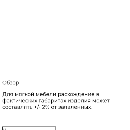
Даём гарантии
2 года гарантии на каркас и
постгарантийное обслуживание
Быстрый расчет
Просто пришлите нам фото или готовую
визуализацию
Минимальные сроки
Своё производство и проверенные годами
поставщики
Нам доверяют
С нами работают магазины мебели и
дизайнеры интерьеров
Обзор
Для мягкой мебели расхождение в
фактических габаритах изделия может
составлять +/- 2% от заявленных.