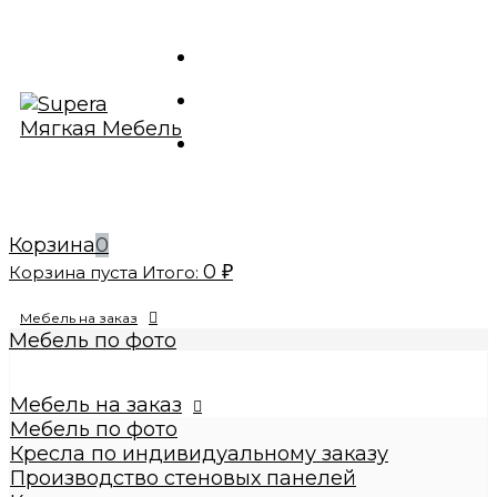
Корзина
0
0
Корзина пуста
Итого:
₽
Мебель на заказ
Мебель по фото
Изготовление реплик мебели
Кресла по индивидуальному заказу
Мебель на заказ
Производство стеновых панелей
Мебель по фото
Кровати по индивидуальному заказу
Кресла по индивидуальному заказу
Банкетки по индивидуальному заказу
Производство стеновых панелей
Купить диваны по индивидуальному заказу