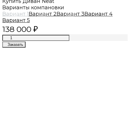
Купить Диван Neat
Варианты компановки
Вариант 1
Вариант 2
Вариант 3
Вариант 4
Вариант 5
138 000
₽
Заказать
Премиум качество
Лучшие материалы, современные
технологии, приятный сервис
Собственное производство
Лучшие цены в премиум сегменте
Даём гарантии
2 года гарантии на каркас и
постгарантийное обслуживание
Быстрый расчет
Просто пришлите нам фото или готовую