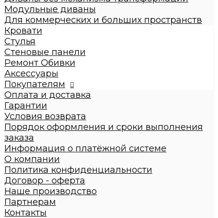
Диваны с механизмом трансформации
Модульные диваны
Диваны без механизма трансформации
Для коммерческих и больших пространств
Модульные диваны
Кровати
Для коммерческих и больших пространств
Стулья
Кровати
Стеновые панели
Детские кровати
Ремонт Обивки
Кровати взрослые
Аксессуары
Стулья
Покупателям
Стеновые панели
Оплата и доставка
Ремонт Обивки
Гарантии
Галерея
Условия возврата
Порядок оформления и сроки выполнения
заказа
Информация о платёжной системе
О компании
Политика конфиденциальности
Договор - оферта
Наше производство
Партнерам
Контакты