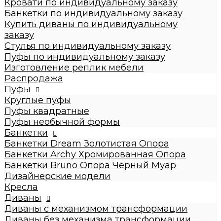
Кровати по индивидуальному заказу
Стулья по индивидуальному заказу
Банкетки по индивидуальному заказу
Пуфы по индивидуальному заказу
Купить диваны по индивидуальному
Пуфы
заказу
Круглые пуфы
Стулья по индивидуальному заказу
Большие 60x60x50см
Пуфы по индивидуальному заказу
Средние 43x43x45см
Изготовление реплик мебели
Малые круглые 35x35x42см
Распродажа
Пуфы квадратные
Пуфы
Dream
Круглые пуфы
Archy
Пуфы квадратные
Другие модели (с принтом, букле,
Пуфы необычной формы
антивандальные, кожзам и т.п.)
Банкетки
Пуфы необычной формы
Банкетки Dream Золотистая Опора
Банкетки
Банкетки Archy Хромированная Опора
Банкетки Dream Золотистая Опора
Банкетки Bruno Опора Чёрный Муар
Банкетки Archy Хромированная Опора
Дизайнерские модели
Банкетки Bruno Опора Чёрный Муар
Кресла
Дизайнерские модели
Диваны
Кресла
Диваны с механизмом трансформации
Диваны
Диваны без механизма трансформации