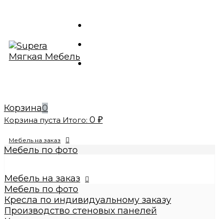
Корзина
0
0
Корзина пуста
Итого:
₽
Мебель на заказ
Мебель по фото
Изготовление реплик мебели
Кресла по индивидуальному заказу
Мебель на заказ
Производство стеновых панелей
Мебель по фото
Кровати по индивидуальному заказу
Кресла по индивидуальному заказу
Банкетки по индивидуальному заказу
Производство стеновых панелей
Купить диваны по индивидуальному заказу