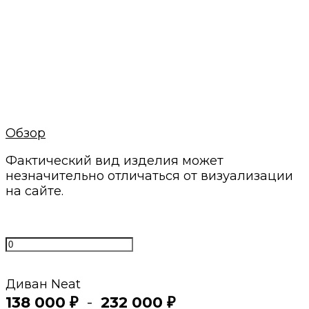
визуализацию
Минимальные сроки
Своё производство и проверенные годами
поставщики
Нам доверяют
С нами работают магазины мебели и
дизайнеры интерьеров
Обзор
Фактический вид изделия может
незначительно отличаться от визуализации
на сайте.
Диван Neat
138 000
-
232 000
₽
₽