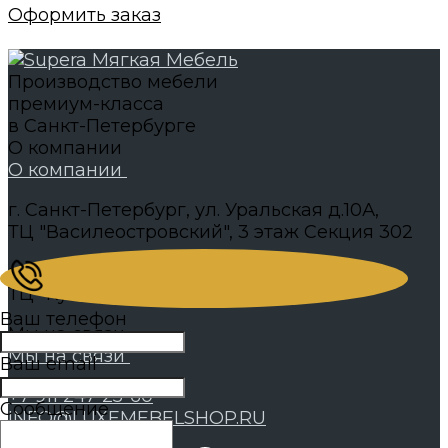
Оформить заказ
Производство мебели
премиум-класса
в Санкт-Петербурге
О компании
О компании
г. Санкт-Петербург, ул. Уральская д.10А,
ТЦ "Василеостровский", 3 этаж Секция 302
г. Санкт-Петербург, ул. Фучика, д.9 стр.А.
ТЦ "Кубатура" Секция 1А.519
Ваш телефон
Мы на связи
Мы на связи
Ваш email
+7 911 247-25-60
Сообщение
INFO@LUXEMEBELSHOP.RU