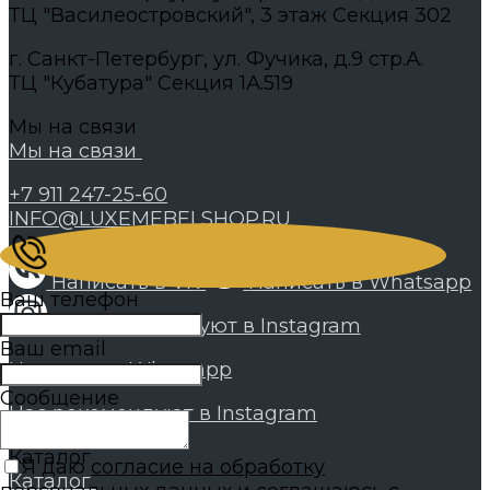
ТЦ "Василеостровский", 3 этаж Секция 302
г. Санкт-Петербург, ул. Фучика, д.9 стр.А.
ТЦ "Кубатура" Секция 1А.519
Мы на связи
Мы на связи
+7 911 247-25-60
INFO@LUXEMEBELSHOP.RU
Написать в VK
Написать в Whatsapp
Ваш телефон
Нас рекомендуют в Instagram
Ваш email
Написать в Whatsapp
Сообщение
Нас рекомендуют в Instagram
Каталог
Я даю
согласие на обработку
Каталог