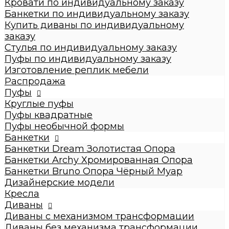
Кровати по индивидуальному заказу
Стулья по индивидуальному заказу
Банкетки по индивидуальному заказу
Пуфы по индивидуальному заказу
Купить диваны по индивидуальному
Пуфы
заказу
Круглые пуфы
Стулья по индивидуальному заказу
Большие 60x60x50см
Пуфы по индивидуальному заказу
Средние 43x43x45см
Изготовление реплик мебели
Малые круглые 35x35x42см
Распродажа
Пуфы квадратные
Пуфы
Dream
Круглые пуфы
Archy
Пуфы квадратные
Другие модели (с принтом, букле,
Пуфы необычной формы
антивандальные, кожзам и т.п.)
Банкетки
Пуфы необычной формы
Банкетки Dream Золотистая Опора
Банкетки
Банкетки Archy Хромированная Опора
Банкетки Dream Золотистая Опора
Банкетки Bruno Опора Чёрный Муар
Банкетки Archy Хромированная Опора
Дизайнерские модели
Банкетки Bruno Опора Чёрный Муар
Кресла
Дизайнерские модели
Диваны
Кресла
Диваны с механизмом трансформации
Диваны
Диваны без механизма трансформации