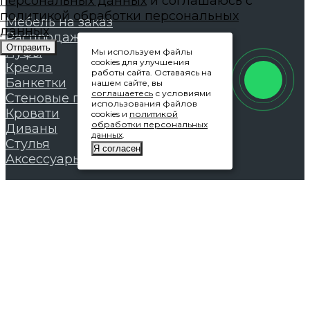
персональных данных
и соглашаюсь с
политикой обработки персональных
Мебель на заказ
данных
Распродажа
Отправить
Пуфы
Мы используем файлы
cookies для улучшения
Кресла
работы сайта. Оставаясь на
Банкетки
нашем сайте, вы
соглашаетесь
с условиями
Стеновые панели
использования файлов
Кровати
cookies и
политикой
обработки персональных
Диваны
данных
.
Стулья
Я согласен
Аксессуары
Покупателям
Покупателям
Оплата и доставка
Гарантии
Условия возврата
Контакты
Договор - оферта
Политика конфиденциальности