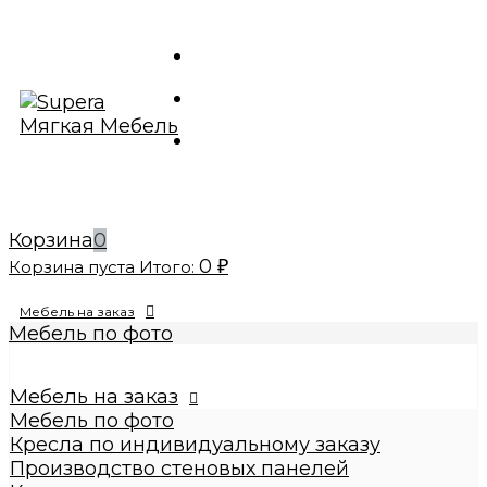
Корзина
0
0
Корзина пуста
Итого:
₽
Мебель на заказ
Мебель по фото
Изготовление реплик мебели
Кресла по индивидуальному заказу
Мебель на заказ
Производство стеновых панелей
Мебель по фото
Кровати по индивидуальному заказу
Кресла по индивидуальному заказу
Банкетки по индивидуальному заказу
Производство стеновых панелей
Купить диваны по индивидуальному заказу