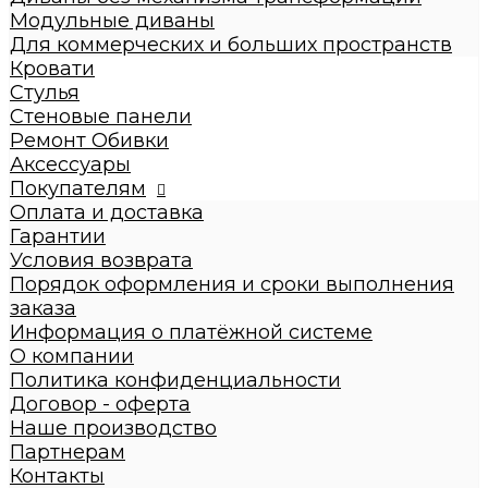
Диваны с механизмом трансформации
Модульные диваны
Диваны без механизма трансформации
Для коммерческих и больших пространств
Модульные диваны
Кровати
Для коммерческих и больших пространств
Стулья
Кровати
Стеновые панели
Детские кровати
Ремонт Обивки
Кровати взрослые
Аксессуары
Стулья
Покупателям
Стеновые панели
Оплата и доставка
Ремонт Обивки
Гарантии
Галерея
Условия возврата
Порядок оформления и сроки выполнения
заказа
Информация о платёжной системе
О компании
Политика конфиденциальности
Договор - оферта
Наше производство
Партнерам
Контакты