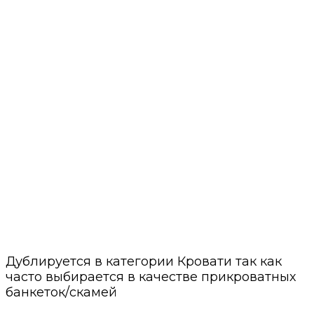
Лучшие материалы, современные
технологии, приятный сервис
Собственное производство
Лучшие цены в премиум сегменте
Даём гарантии
2 года гарантии на каркас и
постгарантийное обслуживание
Быстрый расчет
Просто пришлите нам фото или готовую
визуализацию
Минимальные сроки
Своё производство и проверенные годами
поставщики
Нам доверяют
С нами работают магазины мебели и
дизайнеры интерьеров
Дублируется в категории Кровати так как
часто выбирается в качестве прикроватных
банкеток/скамей