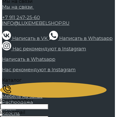
Мы на связи
Мы на связи
+7 911 247-25-60
INFO@LUXEMEBELSHOP.RU
Написать в VK
Написать в Whatsapp
Нас рекомендуют в Instagram
Написать в Whatsapp
Нас рекомендуют в Instagram
Каталог
Каталог
Мебель на заказ
Ваш телефон
Распродажа
Пуфы
Ваш email
Кресла