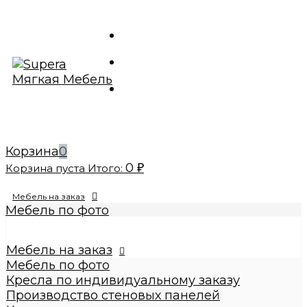
Корзина
0
0
Корзина пуста
Итого:
₽
Мебель на заказ
Мебель по фото
Изготовление реплик мебели
Кресла по индивидуальному заказу
Мебель на заказ
Производство стеновых панелей
Мебель по фото
Кровати по индивидуальному заказу
Кресла по индивидуальному заказу
Банкетки по индивидуальному заказу
Производство стеновых панелей
Купить диваны по индивидуальному заказу