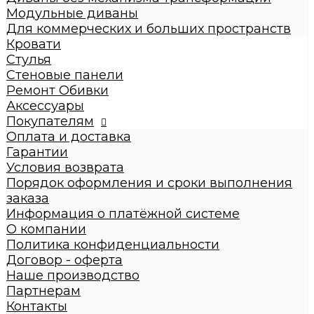
Диваны с механизмом трансформации
Модульные диваны
Диваны без механизма трансформации
Для коммерческих и больших пространств
Модульные диваны
Кровати
Для коммерческих и больших пространств
Стулья
Кровати
Стеновые панели
Детские кровати
Ремонт Обивки
Кровати взрослые
Аксессуары
Стулья
Покупателям
Стеновые панели
Оплата и доставка
Ремонт Обивки
Гарантии
Галерея
Условия возврата
Порядок оформления и сроки выполнения
заказа
Информация о платёжной системе
О компании
Политика конфиденциальности
Договор - оферта
Наше производство
Партнерам
Контакты