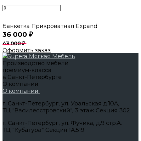
Банкетка Прикроватная Expand
36 000
₽
43 000
₽
Оформить заказ
Производство мебели
премиум-класса
в Санкт-Петербурге
О компании
О компании
г. Санкт-Петербург, ул. Уральская д.10А,
ТЦ "Василеостровский", 3 этаж Секция 302
г. Санкт-Петербург, ул. Фучика, д.9 стр.А.
ТЦ "Кубатура" Секция 1А.519