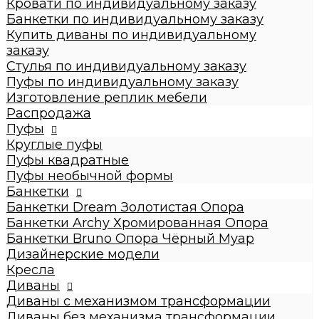
Кровати по индивидуальному заказу
Стулья по индивидуальному заказу
Банкетки по индивидуальному заказу
Пуфы по индивидуальному заказу
Купить диваны по индивидуальному
Пуфы
заказу
Круглые пуфы
Стулья по индивидуальному заказу
Большие 60x60x50см
Пуфы по индивидуальному заказу
Средние 43x43x45см
Изготовление реплик мебели
Малые круглые 35x35x42см
Распродажа
Пуфы квадратные
Пуфы
Dream
Круглые пуфы
Archy
Пуфы квадратные
Другие модели (с принтом, букле,
Пуфы необычной формы
антивандальные, кожзам и т.п.)
Банкетки
Пуфы необычной формы
Банкетки Dream Золотистая Опора
Банкетки
Банкетки Archy Хромированная Опора
Банкетки Dream Золотистая Опора
Банкетки Bruno Опора Чёрный Муар
Банкетки Archy Хромированная Опора
Дизайнерские модели
Банкетки Bruno Опора Чёрный Муар
Кресла
Дизайнерские модели
Диваны
Кресла
Диваны с механизмом трансформации
Диваны
Диваны без механизма трансформации