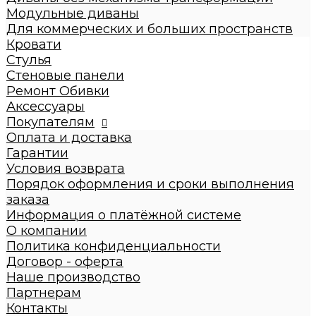
Диваны с механизмом трансформации
Модульные диваны
Диваны без механизма трансформации
Для коммерческих и больших пространств
Модульные диваны
Кровати
Для коммерческих и больших пространств
Стулья
Кровати
Стеновые панели
Детские кровати
Ремонт Обивки
Кровати взрослые
Аксессуары
Стулья
Покупателям
Стеновые панели
Оплата и доставка
Ремонт Обивки
Гарантии
Галерея
Условия возврата
Порядок оформления и сроки выполнения
заказа
Информация о платёжной системе
О компании
Политика конфиденциальности
Договор - оферта
Наше производство
Партнерам
Контакты