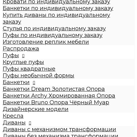
Кровати по индивидуальному заказу
Стулья по индивидуальному заказу
Банкетки по индивидуальному заказу
Пуфы по индивидуальному заказу
Купить диваны по индивидуальному
Пуфы
заказу
Круглые пуфы
Стулья по индивидуальному заказу
Большие 60x60x50см
Пуфы по индивидуальному заказу
Средние 43x43x45см
Изготовление реплик мебели
Малые круглые 35x35x42см
Распродажа
Пуфы квадратные
Пуфы
Dream
Круглые пуфы
Archy
Пуфы квадратные
Другие модели (с принтом, букле,
Пуфы необычной формы
антивандальные, кожзам и т.п.)
Банкетки
Пуфы необычной формы
Банкетки Dream Золотистая Опора
Банкетки
Банкетки Archy Хромированная Опора
Банкетки Dream Золотистая Опора
Банкетки Bruno Опора Чёрный Муар
Банкетки Archy Хромированная Опора
Дизайнерские модели
Банкетки Bruno Опора Чёрный Муар
Кресла
Дизайнерские модели
Диваны
Кресла
Диваны с механизмом трансформации
Диваны
Диваны без механизма трансформации