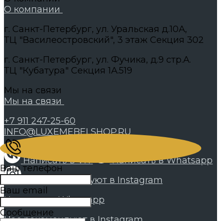
О компании
г. Санкт-Петербург, ул. Уральская д.10А,
ТЦ "Василеостровский", 3 этаж Секция 302
г. Санкт-Петербург, ул. Фучика, д.9 стр.А.
ТЦ "Кубатура" Секция 1А.519
Мы на связи
Мы на связи
+7 911 247-25-60
INFO@LUXEMEBELSHOP.RU
Написать в VK
Написать в Whatsapp
Ваш телефон
Нас рекомендуют в Instagram
Ваш email
Написать в Whatsapp
Сообщение
Нас рекомендуют в Instagram