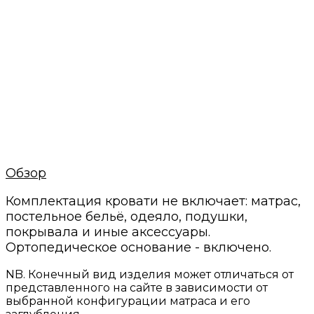
постгарантийное обслуживание
Быстрый расчет
Просто пришлите нам фото или готовую
визуализацию
Минимальные сроки
Своё производство и проверенные годами
поставщики
Нам доверяют
С нами работают магазины мебели и
дизайнеры интерьеров
Обзор
Комплектация кровати не включает: матрас,
постельное бельё, одеяло, подушки,
покрывала и иные аксессуары.
Ортопедическое основание - включено.
NB. Конечный вид изделия может отличаться от
представленного на сайте в зависимости от
выбранной конфигурации матраса и его