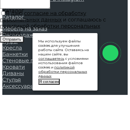
Каталог
Я даю
согласие на обработку
Каталог
персональных данных
и соглашаюсь с
политикой обработки персональных
Мебель на заказ
данных
Распродажа
Отправить
Пуфы
Мы используем файлы
cookies для улучшения
Кресла
работы сайта. Оставаясь на
Банкетки
нашем сайте, вы
соглашаетесь
с условиями
Стеновые панели
использования файлов
Кровати
cookies и
политикой
обработки персональных
Диваны
данных
.
Стулья
Я согласен
Аксессуары
Покупателям
Покупателям
Оплата и доставка
Гарантии
Условия возврата