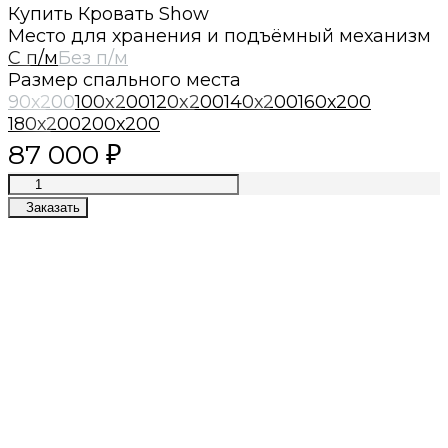
Купить Кровать Show
Место для хранения и подъёмный механизм
С п/м
Без п/м
Размер спального места
90х200
100x200
120x200
140х200
160х200
180х200
200х200
87 000
₽
Заказать
Премиум качество
Лучшие материалы, современные
технологии, приятный сервис
Собственное производство
Лучшие цены в премиум сегменте
Даём гарантии
2 года гарантии на каркас и