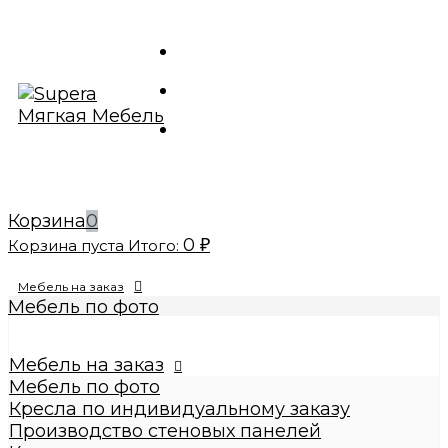
Корзина
0
0
Корзина пуста
Итого:
₽
Мебель на заказ
Мебель по фото
Изготовление реплик мебели
Кресла по индивидуальному заказу
Мебель на заказ
Производство стеновых панелей
Мебель по фото
Кровати по индивидуальному заказу
Кресла по индивидуальному заказу
Банкетки по индивидуальному заказу
Производство стеновых панелей
Купить диваны по индивидуальному заказу