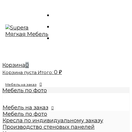
Корзина
0
0
Корзина пуста
Итого:
₽
Мебель на заказ
Мебель по фото
Изготовление реплик мебели
Кресла по индивидуальному заказу
Мебель на заказ
Производство стеновых панелей
Мебель по фото
Кровати по индивидуальному заказу
Кресла по индивидуальному заказу
Банкетки по индивидуальному заказу
Производство стеновых панелей
Купить диваны по индивидуальному заказу