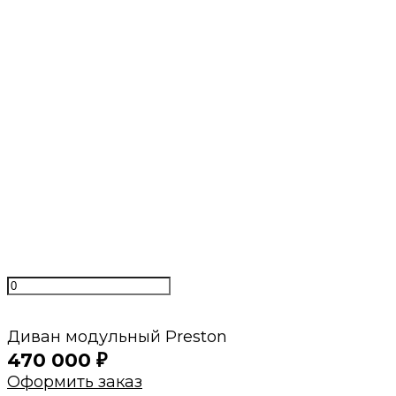
Даём гарантии
2 года гарантии на каркас и
постгарантийное обслуживание
Быстрый расчет
Просто пришлите нам фото или готовую
визуализацию
Минимальные сроки
Своё производство и проверенные годами
поставщики
Нам доверяют
С нами работают магазины мебели и
дизайнеры интерьеров
Диван модульный Preston
470 000
₽
Оформить заказ