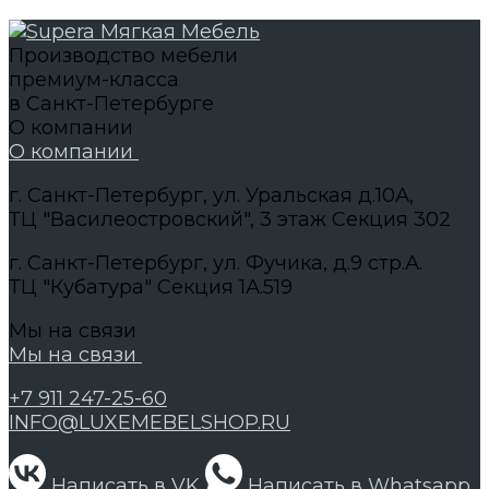
Производство мебели
премиум-класса
в Санкт-Петербурге
О компании
О компании
г. Санкт-Петербург, ул. Уральская д.10А,
ТЦ "Василеостровский", 3 этаж Секция 302
г. Санкт-Петербург, ул. Фучика, д.9 стр.А.
ТЦ "Кубатура" Секция 1А.519
Мы на связи
Мы на связи
+7 911 247-25-60
INFO@LUXEMEBELSHOP.RU
Написать в VK
Написать в Whatsapp