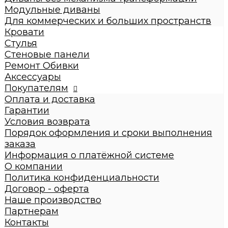
Диваны с механизмом трансформации
Модульные диваны
Диваны без механизма трансформации
Для коммерческих и больших пространств
Модульные диваны
Кровати
Для коммерческих и больших пространств
Стулья
Кровати
Стеновые панели
Детские кровати
Ремонт Обивки
Кровати взрослые
Аксессуары
Стулья
Покупателям
Стеновые панели
Оплата и доставка
Ремонт Обивки
Гарантии
Галерея
Условия возврата
Порядок оформления и сроки выполнения
заказа
Информация о платёжной системе
О компании
Политика конфиденциальности
Договор - оферта
Наше производство
Партнерам
Контакты