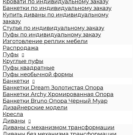
Кровати по индивидуальному заказу
Стулья по индивидуальному заказу
Банкетки по индивидуальному заказу
Пуфы по индивидуальному заказу
Купить диваны по индивидуальному
Пуфы
заказу
Круглые пуфы
Стулья по индивидуальному заказу
Большие 60x60x50см
Пуфы по индивидуальному заказу
Средние 43x43x45см
Изготовление реплик мебели
Малые круглые 35x35x42см
Распродажа
Пуфы квадратные
Пуфы
Dream
Круглые пуфы
Archy
Пуфы квадратные
Другие модели (с принтом, букле,
Пуфы необычной формы
антивандальные, кожзам и т.п.)
Банкетки
Пуфы необычной формы
Банкетки Dream Золотистая Опора
Банкетки
Банкетки Archy Хромированная Опора
Банкетки Dream Золотистая Опора
Банкетки Bruno Опора Чёрный Муар
Банкетки Archy Хромированная Опора
Дизайнерские модели
Банкетки Bruno Опора Чёрный Муар
Кресла
Дизайнерские модели
Диваны
Кресла
Диваны с механизмом трансформации
Диваны
Диваны без механизма трансформации