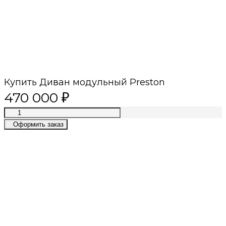
Купить Диван модульный Preston
470 000
₽
Оформить заказ
Премиум качество
Лучшие материалы, современные
технологии, приятный сервис
Собственное производство
Лучшие цены в премиум сегменте