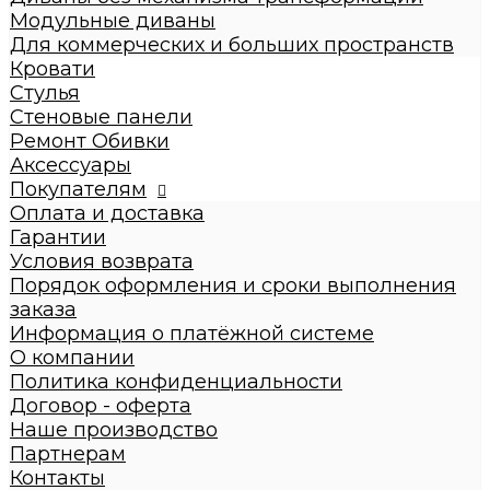
Диваны с механизмом трансформации
Модульные диваны
Диваны без механизма трансформации
Для коммерческих и больших пространств
Модульные диваны
Кровати
Для коммерческих и больших пространств
Стулья
Кровати
Стеновые панели
Детские кровати
Ремонт Обивки
Кровати взрослые
Аксессуары
Стулья
Покупателям
Стеновые панели
Оплата и доставка
Ремонт Обивки
Гарантии
Галерея
Условия возврата
Порядок оформления и сроки выполнения
заказа
Информация о платёжной системе
О компании
Политика конфиденциальности
Договор - оферта
Наше производство
Партнерам
Контакты