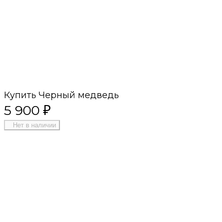
Купить Черный медведь
5 900
₽
Нет в наличии
Премиум качество
Лучшие материалы, современные
технологии, приятный сервис
Собственное производство
Лучшие цены в премиум сегменте