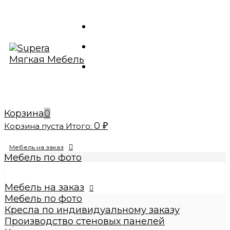
Корзина
0
0
Корзина пуста
Итого:
₽
Мебель на заказ
Мебель по фото
Изготовление реплик мебели
Кресла по индивидуальному заказу
Мебель на заказ
Производство стеновых панелей
Мебель по фото
Кровати по индивидуальному заказу
Кресла по индивидуальному заказу
Банкетки по индивидуальному заказу
Производство стеновых панелей
Купить диваны по индивидуальному заказу