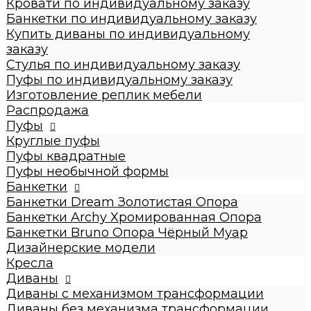
Кровати по индивидуальному заказу
Стулья по индивидуальному заказу
Банкетки по индивидуальному заказу
Пуфы по индивидуальному заказу
Купить диваны по индивидуальному
Пуфы
заказу
Круглые пуфы
Стулья по индивидуальному заказу
Большие 60x60x50см
Пуфы по индивидуальному заказу
Средние 43x43x45см
Изготовление реплик мебели
Малые круглые 35x35x42см
Распродажа
Пуфы квадратные
Пуфы
Dream
Круглые пуфы
Archy
Пуфы квадратные
Другие модели (с принтом, букле,
Пуфы необычной формы
антивандальные, кожзам и т.п.)
Банкетки
Пуфы необычной формы
Банкетки Dream Золотистая Опора
Банкетки
Банкетки Archy Хромированная Опора
Банкетки Dream Золотистая Опора
Банкетки Bruno Опора Чёрный Муар
Банкетки Archy Хромированная Опора
Дизайнерские модели
Банкетки Bruno Опора Чёрный Муар
Кресла
Дизайнерские модели
Диваны
Кресла
Диваны с механизмом трансформации
Диваны
Диваны без механизма трансформации