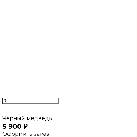
Даём гарантии
2 года гарантии на каркас и
постгарантийное обслуживание
Быстрый расчет
Просто пришлите нам фото или готовую
визуализацию
Минимальные сроки
Своё производство и проверенные годами
поставщики
Нам доверяют
С нами работают магазины мебели и
дизайнеры интерьеров
Черный медведь
5 900
₽
Оформить заказ