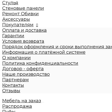
Кровати взрослые
Стулья
Стулья
Стеновые панели
Стеновые панели
Ремонт Обивки
Ремонт Обивки
Аксессуары
Галерея
Покупателям
Оплата и доставка
Гарантии
Условия возврата
Порядок оформления и сроки выполнения за
Информация о платёжной системе
О компании
Политика конфиденциальности
Договор - оферта
Наше производство
Партнерам
Контакты
Отзывы
Мебель на заказ
Распродажа
Пуфы