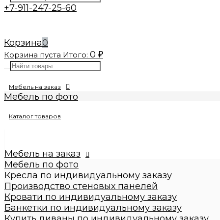
+7-911-247-25-60
Корзина
0
0
Корзина пуста
Итого:
₽
Мебель на заказ
Мебель по фото
Изготовление реплик мебели
Каталог товаров
Кресла по индивидуальному заказу
Производство стеновых панелей
Кровати по индивидуальному заказу
Банкетки по индивидуальному заказу
Мебель на заказ
Купить диваны по индивидуальному заказу
Мебель по фото
Стулья по индивидуальному заказу
Кресла по индивидуальному заказу
Пуфы по индивидуальному заказу
Производство стеновых панелей
Пуфы
Кровати по индивидуальному заказу
Круглые пуфы
Банкетки по индивидуальному заказу
Большие 60x60x50см
Купить диваны по индивидуальному заказу