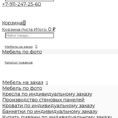
+7-911-247-25-60
Корзина
0
0
Корзина пуста
Итого:
₽
Мебель на заказ
Мебель по фото
Изготовление реплик мебели
Каталог товаров
Кресла по индивидуальному заказу
Производство стеновых панелей
Кровати по индивидуальному заказу
Банкетки по индивидуальному заказу
Мебель на заказ
Купить диваны по индивидуальному заказу
Мебель по фото
Стулья по индивидуальному заказу
Кресла по индивидуальному заказу
Пуфы по индивидуальному заказу
Производство стеновых панелей
Пуфы
Кровати по индивидуальному заказу
Круглые пуфы
Банкетки по индивидуальному заказу
Большие 60x60x50см
Купить диваны по индивидуальному заказу