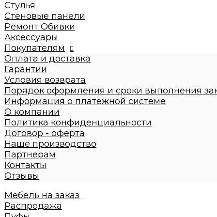
Кровати взрослые
Стулья
Стулья
Стеновые панели
Стеновые панели
Ремонт Обивки
Ремонт Обивки
Аксессуары
Галерея
Покупателям
Оплата и доставка
Гарантии
Условия возврата
Порядок оформления и сроки выполнения за
Информация о платёжной системе
О компании
Политика конфиденциальности
Договор - оферта
Наше производство
Партнерам
Контакты
Отзывы
Мебель на заказ
Распродажа
Пуфы