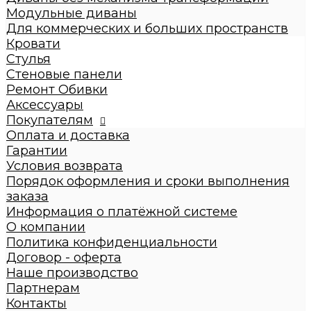
Диваны с механизмом трансформации
Модульные диваны
Диваны без механизма трансформации
Для коммерческих и больших пространств
Модульные диваны
Кровати
Для коммерческих и больших пространств
Стулья
Кровати
Стеновые панели
Детские кровати
Ремонт Обивки
Кровати взрослые
Аксессуары
Стулья
Покупателям
Стеновые панели
Оплата и доставка
Ремонт Обивки
Гарантии
Галерея
Условия возврата
Порядок оформления и сроки выполнения
заказа
Информация о платёжной системе
О компании
Политика конфиденциальности
Договор - оферта
Наше производство
Партнерам
Контакты