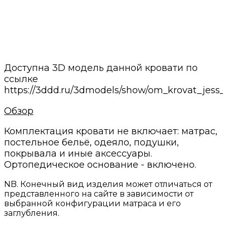
Минимальные сроки
Своё производство и проверенные годами
поставщики
Нам доверяют
С нами работают магазины мебели и
дизайнеры интерьеров
Доступна 3D модель данной кровати по
ссылке
https://3ddd.ru/3dmodels/show/om_krovat_jess
Обзор
Комплектация кровати не включает: матрас,
постельное бельё, одеяло, подушки,
покрывала и иные аксессуары.
Ортопедическое основание - включено.
NB. Конечный вид изделия может отличаться от
представленного на сайте в зависимости от
выбранной конфигурации матраса и его
заглубления.