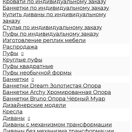
Кровати по индивидуальному заказу
Стулья по индивидуальному заказу
Банкетки по индивидуальному заказу
Пуфы по индивидуальному заказу
Купить диваны по индивидуальному
Пуфы
заказу
Круглые пуфы
Стулья по индивидуальному заказу
Большие 60x60x50см
Пуфы по индивидуальному заказу
Средние 43x43x45см
Изготовление реплик мебели
Малые круглые 35x35x42см
Распродажа
Пуфы квадратные
Пуфы
Dream
Круглые пуфы
Archy
Пуфы квадратные
Другие модели (с принтом, букле,
Пуфы необычной формы
антивандальные, кожзам и т.п.)
Банкетки
Пуфы необычной формы
Банкетки Dream Золотистая Опора
Банкетки
Банкетки Archy Хромированная Опора
Банкетки Dream Золотистая Опора
Банкетки Bruno Опора Чёрный Муар
Банкетки Archy Хромированная Опора
Дизайнерские модели
Банкетки Bruno Опора Чёрный Муар
Кресла
Дизайнерские модели
Диваны
Кресла
Диваны с механизмом трансформации
Диваны
Диваны без механизма трансформации