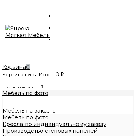
Корзина
0
0
Корзина пуста
Итого:
₽
Мебель на заказ
Мебель по фото
Изготовление реплик мебели
Кресла по индивидуальному заказу
Мебель на заказ
Производство стеновых панелей
Мебель по фото
Кровати по индивидуальному заказу
Кресла по индивидуальному заказу
Банкетки по индивидуальному заказу
Производство стеновых панелей
Купить диваны по индивидуальному заказу