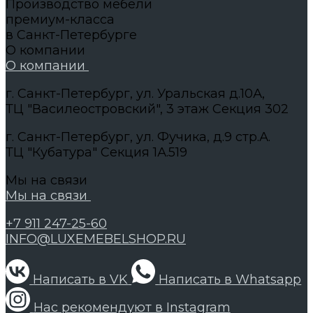
Производство мебели
премиум-класса
в Санкт-Петербурге
О компании
О компании
г. Санкт-Петербург, ул. Уральская д.10А,
ТЦ "Василеостровский", 3 этаж Секция 302
г. Санкт-Петербург, ул. Фучика, д.9 стр.А.
ТЦ "Кубатура" Секция 1А.519
Мы на связи
Мы на связи
+7 911 247-25-60
INFO@LUXEMEBELSHOP.RU
Написать в VK
Написать в Whatsapp
Нас рекомендуют в Instagram