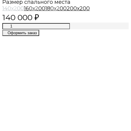
Размер спального места
140х200
160х200
180х200
200х200
140 000
₽
Оформить заказ
Премиум качество
Лучшие материалы, современные
технологии, приятный сервис
Собственное производство
Лучшие цены в премиум сегменте
Даём гарантии
2 года гарантии на каркас и
постгарантийное обслуживание
Быстрый расчет
Просто пришлите нам фото или готовую
визуализацию