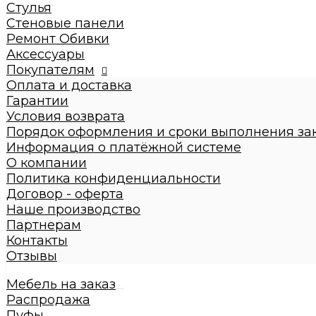
Кровати взрослые
Стулья
Стулья
Стеновые панели
Стеновые панели
Ремонт Обивки
Ремонт Обивки
Аксессуары
Галерея
Покупателям
Оплата и доставка
Гарантии
Условия возврата
Порядок оформления и сроки выполнения за
Информация о платёжной системе
О компании
Политика конфиденциальности
Договор - оферта
Наше производство
Партнерам
Контакты
Отзывы
Мебель на заказ
Распродажа
Пуфы