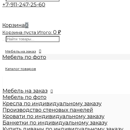
+7-911-247-25-60
Корзина
0
0
Корзина пуста
Итого:
₽
Мебель на заказ
Мебель по фото
Изготовление реплик мебели
Каталог товаров
Кресла по индивидуальному заказу
Производство стеновых панелей
Кровати по индивидуальному заказу
Банкетки по индивидуальному заказу
Мебель на заказ
Купить диваны по индивидуальному заказу
Мебель по фото
Стулья по индивидуальному заказу
Кресла по индивидуальному заказу
Пуфы по индивидуальному заказу
Производство стеновых панелей
Пуфы
Кровати по индивидуальному заказу
Круглые пуфы
Банкетки по индивидуальному заказу
Большие 60x60x50см
Купить диваны по индивидуальному заказу