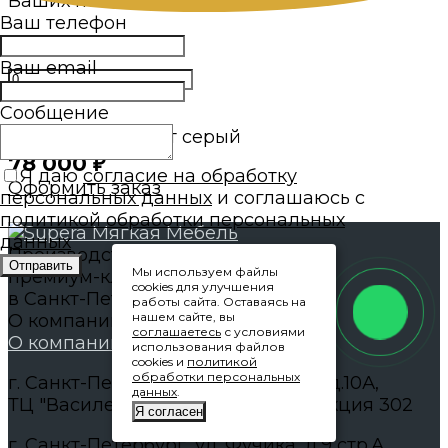
Ваших пожеланий.
Ваш телефон
Ваш email
Сообщение
Кресло Kraft, цвет серый
78 000
₽
Я даю
согласие на обработку
Оформить заказ
персональных данных
и соглашаюсь с
политикой обработки персональных
данных
Производство мебели
Отправить
Мы используем файлы
премиум-класса
cookies для улучшения
в Санкт-Петербурге
работы сайта. Оставаясь на
нашем сайте, вы
О компании
соглашаетесь
с условиями
О компании
использования файлов
cookies и
политикой
обработки персональных
г. Санкт-Петербург, ул. Уральская д.10А,
данных
.
ТЦ "Василеостровский", 3 этаж Секция 302
Я согласен
г. Санкт-Петербург, ул. Фучика, д.9 стр.А.