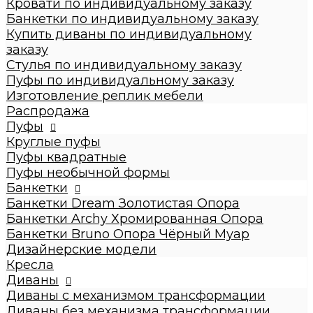
Кровати по индивидуальному заказу
Стулья по индивидуальному заказу
Банкетки по индивидуальному заказу
Пуфы по индивидуальному заказу
Купить диваны по индивидуальному
Пуфы
заказу
Круглые пуфы
Стулья по индивидуальному заказу
Большие 60x60x50см
Пуфы по индивидуальному заказу
Средние 43x43x45см
Изготовление реплик мебели
Малые круглые 35x35x42см
Распродажа
Пуфы квадратные
Пуфы
Dream
Круглые пуфы
Archy
Пуфы квадратные
Другие модели (с принтом, букле,
Пуфы необычной формы
антивандальные, кожзам и т.п.)
Банкетки
Пуфы необычной формы
Банкетки Dream Золотистая Опора
Банкетки
Банкетки Archy Хромированная Опора
Банкетки Dream Золотистая Опора
Банкетки Bruno Опора Чёрный Муар
Банкетки Archy Хромированная Опора
Дизайнерские модели
Банкетки Bruno Опора Чёрный Муар
Кресла
Дизайнерские модели
Диваны
Кресла
Диваны с механизмом трансформации
Диваны
Диваны без механизма трансформации