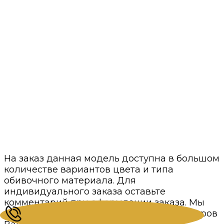
Собственное производство
Лучшие цены в премиум сегменте
Даём гарантии
2 года гарантии на каркас и
постгарантийное обслуживание
Быстрый расчет
Просто пришлите нам фото или готовую
визуализацию
Минимальные сроки
Своё производство и проверенные годами
поставщики
Нам доверяют
С нами работают магазины мебели и
дизайнеры интерьеров
На заказ данная модель доступна в большом
количестве вариантов цвета и типа
обивочного материала. Для
индивидуального заказа оставьте
комментарий при оформлении заказа. Мы
свяжемся с Вами для уточнения параметров