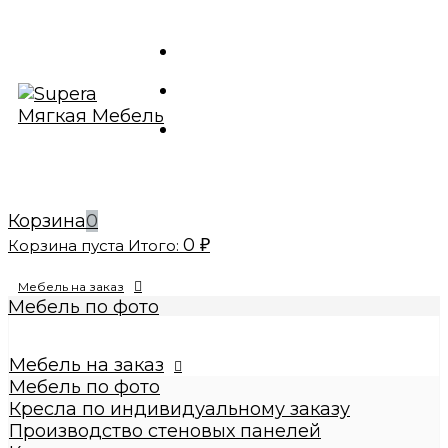
Корзина
0
0
Корзина пуста
Итого:
₽
Мебель на заказ
Мебель по фото
Изготовление реплик мебели
Кресла по индивидуальному заказу
Мебель на заказ
Производство стеновых панелей
Мебель по фото
Кровати по индивидуальному заказу
Кресла по индивидуальному заказу
Банкетки по индивидуальному заказу
Производство стеновых панелей
Купить диваны по индивидуальному заказу