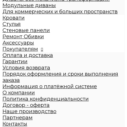
Диваны с механизмом трансформации
Модульные диваны
Диваны без механизма трансформации
Для коммерческих и больших пространств
Модульные диваны
Кровати
Для коммерческих и больших пространств
Стулья
Кровати
Стеновые панели
Детские кровати
Ремонт Обивки
Кровати взрослые
Аксессуары
Стулья
Покупателям
Стеновые панели
Оплата и доставка
Ремонт Обивки
Гарантии
Галерея
Условия возврата
Порядок оформления и сроки выполнения
заказа
Информация о платёжной системе
О компании
Политика конфиденциальности
Договор - оферта
Наше производство
Партнерам
Контакты