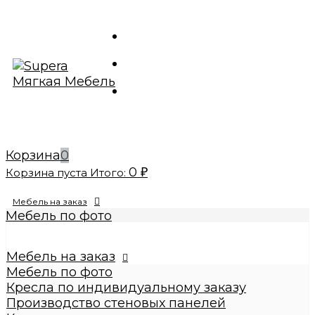
Корзина
0
0
Корзина пуста
Итого:
₽
Мебель на заказ
Мебель по фото
Изготовление реплик мебели
Кресла по индивидуальному заказу
Мебель на заказ
Производство стеновых панелей
Мебель по фото
Кровати по индивидуальному заказу
Кресла по индивидуальному заказу
Банкетки по индивидуальному заказу
Производство стеновых панелей
Купить диваны по индивидуальному заказу