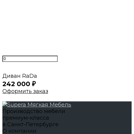
Минимальные сроки
Своё производство и проверенные годами
поставщики
Нам доверяют
С нами работают магазины мебели и
дизайнеры интерьеров
Диван RaDa
242 000
₽
Оформить заказ
Производство мебели
премиум-класса
в Санкт-Петербурге
О компании