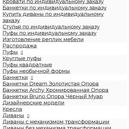
Кровати по индивидуальному заказу
Стулья по индивидуальному заказу
Банкетки по индивидуальному заказу
Пуфы по индивидуальному заказу
Купить диваны по индивидуальному
Пуфы
заказу
Круглые пуфы
Стулья по индивидуальному заказу
Большие 60x60x50см
Пуфы по индивидуальному заказу
Средние 43x43x45см
Изготовление реплик мебели
Малые круглые 35x35x42см
Распродажа
Пуфы квадратные
Пуфы
Dream
Круглые пуфы
Archy
Пуфы квадратные
Другие модели (с принтом, букле,
Пуфы необычной формы
антивандальные, кожзам и т.п.)
Банкетки
Пуфы необычной формы
Банкетки Dream Золотистая Опора
Банкетки
Банкетки Archy Хромированная Опора
Банкетки Dream Золотистая Опора
Банкетки Bruno Опора Чёрный Муар
Банкетки Archy Хромированная Опора
Дизайнерские модели
Банкетки Bruno Опора Чёрный Муар
Кресла
Дизайнерские модели
Диваны
Кресла
Диваны с механизмом трансформации
Диваны
Диваны без механизма трансформации