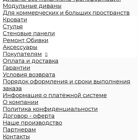
Диваны с механизмом трансформации
Модульные диваны
Диваны без механизма трансформации
Для коммерческих и больших пространств
Модульные диваны
Кровати
Для коммерческих и больших пространств
Стулья
Кровати
Стеновые панели
Детские кровати
Ремонт Обивки
Кровати взрослые
Аксессуары
Стулья
Покупателям
Стеновые панели
Оплата и доставка
Ремонт Обивки
Гарантии
Галерея
Условия возврата
Порядок оформления и сроки выполнения
заказа
Информация о платёжной системе
О компании
Политика конфиденциальности
Договор - оферта
Наше производство
Партнерам
Контакты