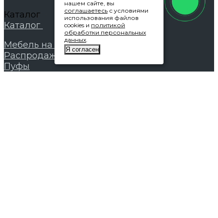
нашем сайте, вы
соглашаетесь
с условиями
Каталог
использования файлов
Каталог
cookies и
политикой
обработки персональных
данных
.
Мебель на заказ
Я согласен
Распродажа
Пуфы
Кресла
Банкетки
Стеновые панели
Кровати
Диваны
Стулья
Аксессуары
Покупателям
Покупателям
Оплата и доставка
Гарантии
Условия возврата