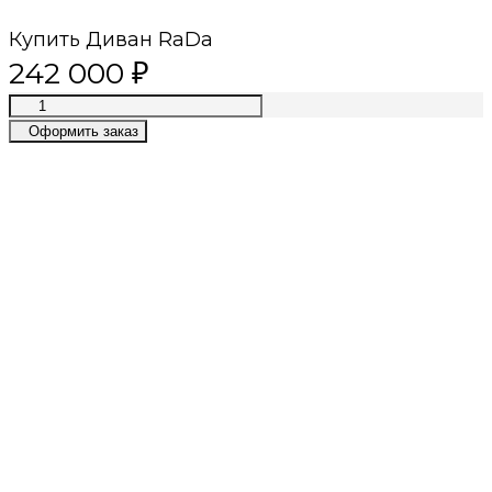
Купить Диван RaDa
242 000
₽
Оформить заказ
Премиум качество
Лучшие материалы, современные
технологии, приятный сервис
Собственное производство
Лучшие цены в премиум сегменте
Даём гарантии
2 года гарантии на каркас и
постгарантийное обслуживание
Быстрый расчет
Просто пришлите нам фото или готовую
визуализацию