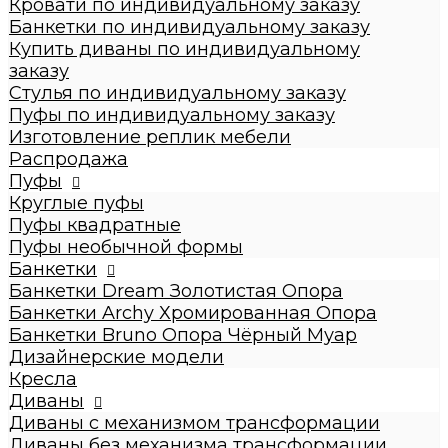
Кровати по индивидуальному заказу
Стулья по индивидуальному заказу
Банкетки по индивидуальному заказу
Пуфы по индивидуальному заказу
Купить диваны по индивидуальному
Пуфы
заказу
Круглые пуфы
Стулья по индивидуальному заказу
Большие 60x60x50см
Пуфы по индивидуальному заказу
Средние 43x43x45см
Изготовление реплик мебели
Малые круглые 35x35x42см
Распродажа
Пуфы квадратные
Пуфы
Dream
Круглые пуфы
Archy
Пуфы квадратные
Другие модели (с принтом, букле,
Пуфы необычной формы
антивандальные, кожзам и т.п.)
Банкетки
Пуфы необычной формы
Банкетки Dream Золотистая Опора
Банкетки
Банкетки Archy Хромированная Опора
Банкетки Dream Золотистая Опора
Банкетки Bruno Опора Чёрный Муар
Банкетки Archy Хромированная Опора
Дизайнерские модели
Банкетки Bruno Опора Чёрный Муар
Кресла
Дизайнерские модели
Диваны
Кресла
Диваны с механизмом трансформации
Диваны
Диваны без механизма трансформации