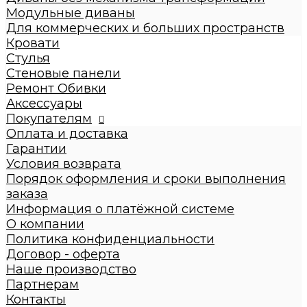
Диваны с механизмом трансформации
Модульные диваны
Диваны без механизма трансформации
Для коммерческих и больших пространств
Модульные диваны
Кровати
Для коммерческих и больших пространств
Стулья
Кровати
Стеновые панели
Детские кровати
Ремонт Обивки
Кровати взрослые
Аксессуары
Стулья
Покупателям
Стеновые панели
Оплата и доставка
Ремонт Обивки
Гарантии
Галерея
Условия возврата
Порядок оформления и сроки выполнения
заказа
Информация о платёжной системе
О компании
Политика конфиденциальности
Договор - оферта
Наше производство
Партнерам
Контакты