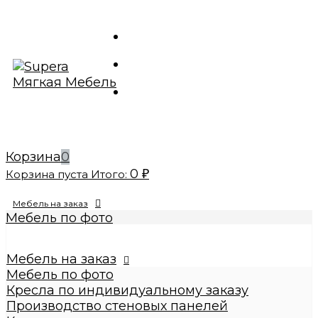
Корзина
0
0
Корзина пуста
Итого:
₽
Мебель на заказ
Мебель по фото
Изготовление реплик мебели
Кресла по индивидуальному заказу
Мебель на заказ
Производство стеновых панелей
Мебель по фото
Кровати по индивидуальному заказу
Кресла по индивидуальному заказу
Банкетки по индивидуальному заказу
Производство стеновых панелей
Купить диваны по индивидуальному заказу