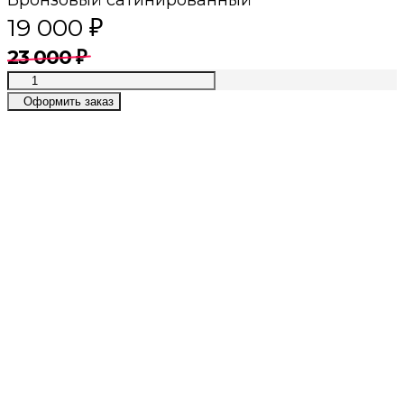
Бронзовый сатинированный
19 000
₽
23 000
₽
Оформить заказ
Премиум качество
Лучшие материалы, современные
технологии, приятный сервис
Собственное производство
Лучшие цены в премиум сегменте
Даём гарантии
2 года гарантии на каркас и
постгарантийное обслуживание
Быстрый расчет
Просто пришлите нам фото или готовую
визуализацию