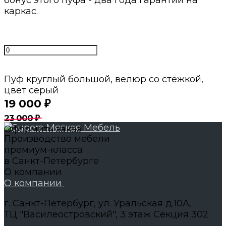
бонус этого пуфа - два года гарантии на
каркас.
Пуф круглый большой, велюр со стёжкой,
цвет серый
19 000
₽
23 000
₽
Оформить заказ
Производство мебели
премиум-класса
в Санкт-Петербурге
О компании
О компании
г. Санкт-Петербург, ул. Уральская д.10А,
ТЦ "Василеостровский", 3 этаж Секция 302